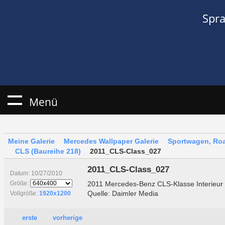
Spr
Menü
Meine Galerie
Mercedes Wallpaper Galerie
Sportwagen, Roa
CLS (Baureihe 218)
2011_CLS-Class_027
2011_CLS-Class_027
Datum: 10/27/2010
2011 Mercedes-Benz CLS-Klasse Interieur
Größe:
Quelle: Daimler Media
Vollgröße:
1920x1200
erste
vorherige