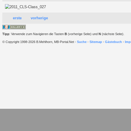
erste
vorherige
Tipp
: Verwende zum Navigieren die Tasten
B
(vorherige Seite) und
N
(nächste Seite).
© Copyright 1998-2026 B.Mehlhorn, MB-Portal.Net -
Suche
-
Sitemap
-
Gästebuch
-
Imp