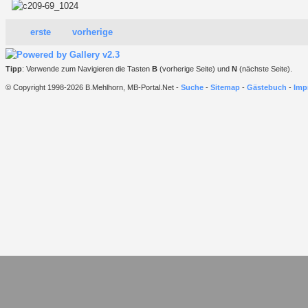
erste
vorherige
Tipp
: Verwende zum Navigieren die Tasten
B
(vorherige Seite) und
N
(nächste Seite).
© Copyright 1998-2026 B.Mehlhorn, MB-Portal.Net -
Suche
-
Sitemap
-
Gästebuch
-
Imp