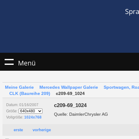
Spr
Menü
Meine Galerie
Mercedes Wallpaper Galerie
Sportwagen, Roa
CLK (Baureihe 209)
c209-69_1024
c209-69_1024
Datum: 01/16/2007
Größe:
Quelle: DaimlerChrysler AG
Vollgröße:
1024x768
erste
vorherige