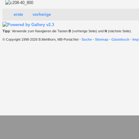
erste
vorherige
Tipp
: Verwende zum Navigieren die Tasten
B
(vorherige Seite) und
N
(nächste Seite).
© Copyright 1998-2026 B.Mehlhorn, MB-Portal.Net -
Suche
-
Sitemap
-
Gästebuch
-
Imp