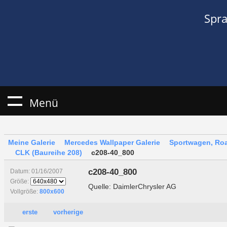
Spr
Menü
Meine Galerie
Mercedes Wallpaper Galerie
Sportwagen, Roa
CLK (Baureihe 208)
c208-40_800
c208-40_800
Datum: 01/16/2007
Größe:
Quelle: DaimlerChrysler AG
Vollgröße:
800x600
erste
vorherige