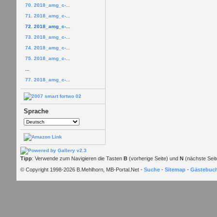
70. 2018_amg_c-...
71. 2018_amg_c-...
72. 2018_amg_c-...
73. 2018_amg_c-...
74. 2018_amg_c-...
75. 2018_amg_c-...
...
77. 2018_amg_c-...
Sprache
Tipp
: Verwende zum Navigieren die Tasten
B
(vorherige Seite) und
N
(nächste Seit
© Copyright 1998-2026 B.Mehlhorn, MB-Portal.Net -
Suche
-
Sitemap
-
Gästebuc