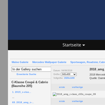
Startseite
Meine Galerie
Mercedes Wallpaper Galerie
Sportwagen, Roadster, Cab
2018_amg_
Datum: 04/06/2018
Erweiterte Suche
2018 Mercede
Größe:
Quelle: Daiml
Vollgröße:
1920x1200
C-Klasse Coupé & Cabrio
(Baureihe 205)
erste
vorherige
1. 2015_c-clas...
...
erste
vorherige
69. 2018_amg_c-...