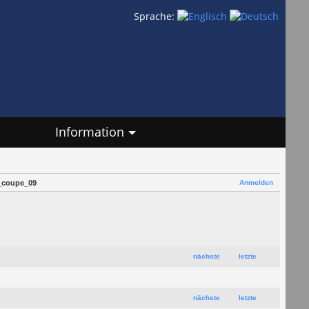
Sprache:
Information
Anmelden
_coupe_09
nächste
letzte
nächste
letzte