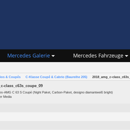
Mercedes Galerie
Mercedes Fahrzeuge
rios & Coupés
C-Klasse Coupé & Cabrio (Baureihe 205)
2018_amg_c-class_c63s
c-class_c63s_coupe_09
s-AMG C 63 S Coupé (Night Paket, Carbon-Paket, designo diamantweiß bright)
er Media