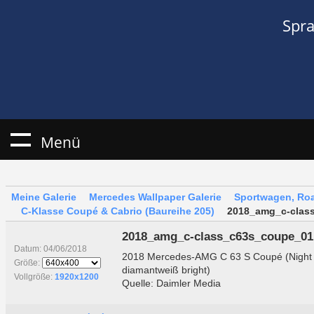
Spr
Menü
Meine Galerie
Mercedes Wallpaper Galerie
Sportwagen, Roa
C-Klasse Coupé & Cabrio (Baureihe 205)
2018_amg_c-clas
2018_amg_c-class_c63s_coupe_01
Datum: 04/06/2018
2018 Mercedes-AMG C 63 S Coupé (Night 
Größe:
diamantweiß bright)
Vollgröße:
1920x1200
Quelle: Daimler Media