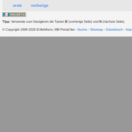
erste
vorherige
Tipp
: Verwende zum Navigieren die Tasten
B
(vorherige Seite) und
N
(nächste Seite).
© Copyright 1998-2026 B.Mehlhorn, MB-Portal.Net -
Suche
-
Sitemap
-
Gästebuch
-
Imp