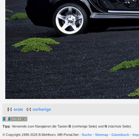
erste
vorherige
Tipp
: Verwende zum Navigieren die Tasten
B
(vorherige Seite) und
N
(nächste Seite).
© Copyright 1998-2026 B.Mehlhorn, MB-Portal.Net -
Suche
-
Sitemap
-
Gästebuch
-
Imp