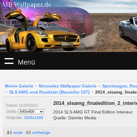
Menü
Meine Galerie
Mercedes Wallpaper Galerie
Sportwagen, Roa
SLS AMG und Roadster (Baureihe 197)
2014_slsamg_finaled
2014_slsamg_finaledition_2_interi
Datum: 11/20/2013
2014 SLS AMG GT Final Edition Interieur
Größe:
Quelle: Daimler Media
Vollgröße:
1920x1200
erste
vorherige