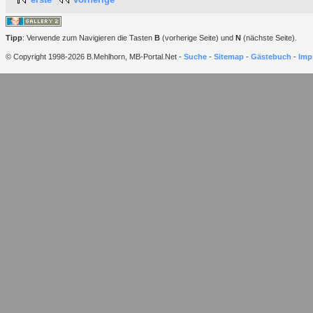
Tipp
: Verwende zum Navigieren die Tasten
B
(vorherige Seite) und
N
(nächste Seite).
© Copyright 1998-2026 B.Mehlhorn, MB-Portal.Net -
Suche
-
Sitemap
-
Gästebuch
-
Imp