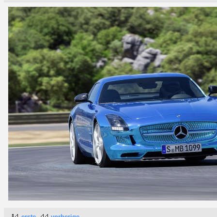
erste
vorherige