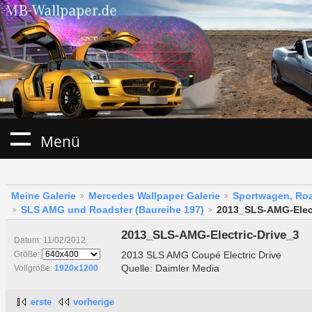
Menü
Meine Galerie
Mercedes Wallpaper Galerie
Sportwagen, Roa
SLS AMG und Roadster (Baureihe 197)
2013_SLS-AMG-Elect
2013_SLS-AMG-Electric-Drive_3
Datum: 11/02/2012
2013 SLS AMG Coupé Electric Drive
Größe:
Quelle: Daimler Media
Vollgröße:
1920x1200
erste
vorherige