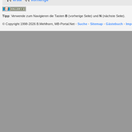
Tipp
: Verwende zum Navigieren die Tasten
B
(vorherige Seite) und
N
(nächste Seite).
© Copyright 1998-2026 B.Mehlhorn, MB-Portal.Net -
Suche
-
Sitemap
-
Gästebuch
-
Imp