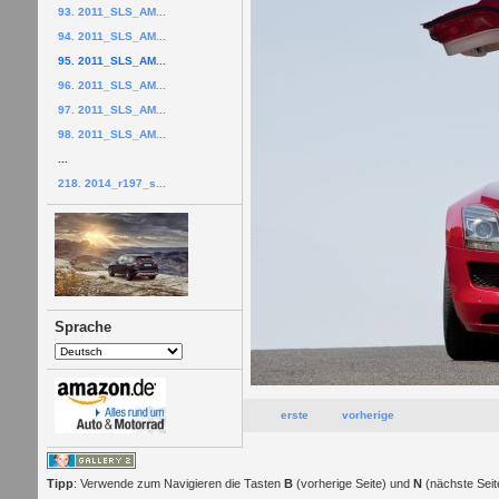
93. 2011_SLS_AM...
94. 2011_SLS_AM...
95. 2011_SLS_AM...
96. 2011_SLS_AM...
97. 2011_SLS_AM...
98. 2011_SLS_AM...
...
218. 2014_r197_s...
Sprache
erste
vorherige
Tipp
: Verwende zum Navigieren die Tasten
B
(vorherige Seite) und
N
(nächste Seit