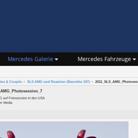
Mercedes Galerie
Mercedes Fahrzeuge
rios & Coupés
SLS AMG und Roadster (Baureihe 197)
2011_SLS_AMG_Photoses
_AMG_Photosession_7
 auf Fotosession in den USA
er Media