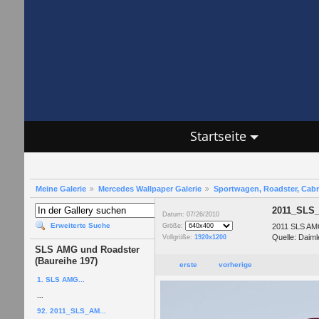
Startseite
Meine Galerie
Mercedes Wallpaper Galerie
Sportwagen, Roadster, Cab
2011_SLS
Datum: 07/26/2010
Erweiterte Suche
2011 SLS AMG
Größe:
Quelle: Daiml
Vollgröße:
1920x1200
SLS AMG und Roadster
(Baureihe 197)
erste
vorherige
1. SLS AMG...
...
92. 2011_SLS_AM...