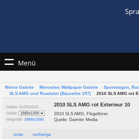
Spr
Menü
Meine Galerie
Mercedes Wallpaper Galerie
Sportwagen, Roa
SLS AMG und Roadster (Baureihe 197)
2010 SLS AMG rot Ex
2010 SLS AMG rot Exterieur 10
Datum: 01/28/2010
2010 SLS AMG, Flügeltürer
Größe:
Quelle: Daimler Media
Vollgröße:
1680x1050
erste
vorherige