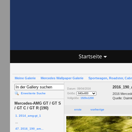
Startseite
Meine Galerie
Mercedes Wallpaper Galerie
Sportwagen, Roadster, Cab
2016_190_
Datum: 09/04/2016
Erweiterte Suche
2016 Merced
Größe:
Quelle: Daiml
Vollgröße:
1920x1200
Mercedes-AMG GT / GT S
/ GT C / GT R (190)
erste
vorherige
1. 2014_amg-gt_1
...
47. 2016_190_am...