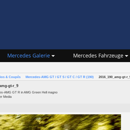
Mercedes Galerie
Mercedes Fahrzeuge
rios & Coupés
Mercedes-AMG GT / GT S / GT C / GT R (190)
2016_190_amg-gt-r_
amg-gt-r_9
es-AMG GT R in AMG Green Hell magno
er Media