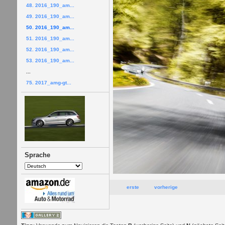
48. 2016_190_am...
49. 2016_190_am...
50. 2016_190_am...
51. 2016_190_am...
52. 2016_190_am...
53. 2016_190_am...
...
75. 2017_amg-gt...
Sprache
erste
vorherige