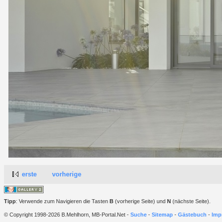
erste
vorherige
Tipp
: Verwende zum Navigieren die Tasten
B
(vorherige Seite) und
N
(nächste Seite).
© Copyright 1998-2026 B.Mehlhorn, MB-Portal.Net -
Suche
-
Sitemap
-
Gästebuch
-
Imp