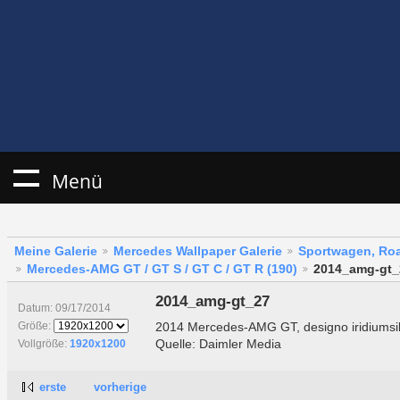
Menü
Meine Galerie
Mercedes Wallpaper Galerie
Sportwagen, Roa
Mercedes-AMG GT / GT S / GT C / GT R (190)
2014_amg-gt_
2014_amg-gt_27
Datum: 09/17/2014
2014 Mercedes-AMG GT, designo iridiums
Größe:
Quelle: Daimler Media
Vollgröße:
1920x1200
erste
vorherige