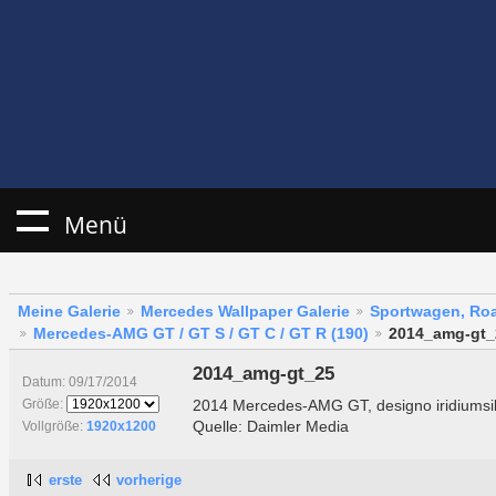
Menü
Meine Galerie
Mercedes Wallpaper Galerie
Sportwagen, Roa
Mercedes-AMG GT / GT S / GT C / GT R (190)
2014_amg-gt_
2014_amg-gt_25
Datum: 09/17/2014
2014 Mercedes-AMG GT, designo iridiums
Größe:
Quelle: Daimler Media
Vollgröße:
1920x1200
erste
vorherige