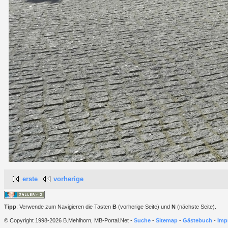
erste
vorherige
Tipp
: Verwende zum Navigieren die Tasten
B
(vorherige Seite) und
N
(nächste Seite).
© Copyright 1998-2026 B.Mehlhorn, MB-Portal.Net -
Suche
-
Sitemap
-
Gästebuch
-
Imp