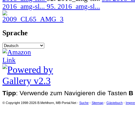
2016_amg-sl...
95. 2016_amg-sl...
Sprache
Tipp
: Verwende zum Navigieren die Tasten
B
© Copyright 1998-2026 B.Mehlhorn, MB-Portal.Net -
Suche
-
Sitemap
-
Gästebuch
-
Impre