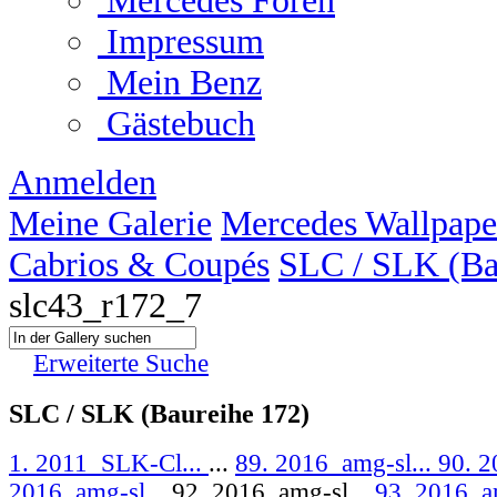
Mercedes Foren
Impressum
Mein Benz
Gästebuch
Anmelden
Meine Galerie
Mercedes Wallpape
Cabrios & Coupés
SLC / SLK (Ba
slc43_r172_7
Erweiterte Suche
SLC / SLK (Baureihe 172)
1. 2011_SLK-Cl...
...
89. 2016_amg-sl...
90. 2
2016_amg-sl...
92. 2016_amg-sl...
93. 2016_a