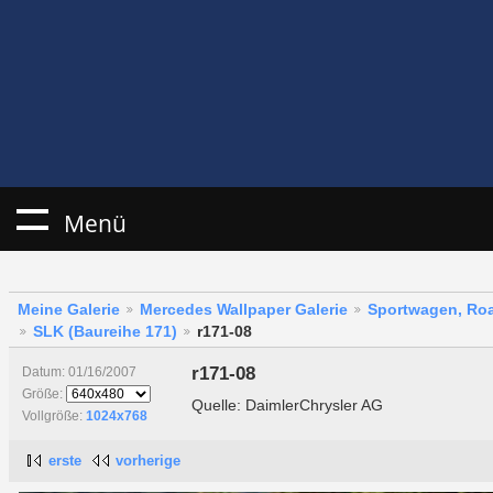
Menü
Meine Galerie
Mercedes Wallpaper Galerie
Sportwagen, Roa
SLK (Baureihe 171)
r171-08
r171-08
Datum: 01/16/2007
Größe:
Quelle: DaimlerChrysler AG
Vollgröße:
1024x768
erste
vorherige