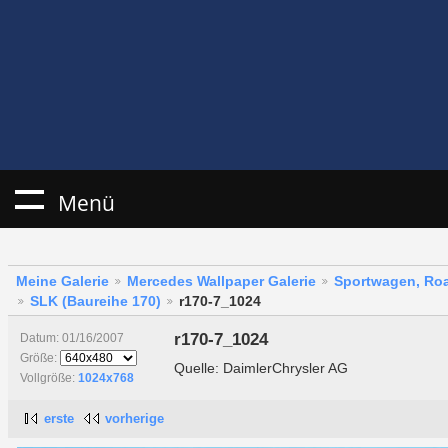
Menü
Meine Galerie
Mercedes Wallpaper Galerie
Sportwagen, Roa
SLK (Baureihe 170)
r170-7_1024
r170-7_1024
Datum: 01/16/2007
Größe:
Quelle: DaimlerChrysler AG
Vollgröße:
1024x768
erste
vorherige