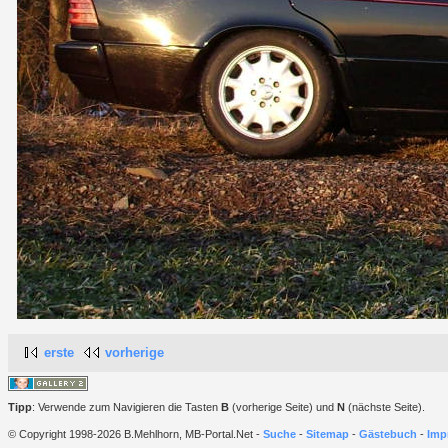
erste
vorherige
Tipp
: Verwende zum Navigieren die Tasten
B
(vorherige Seite) und
N
(nächste Seite).
© Copyright 1998-2026 B.Mehlhorn, MB-Portal.Net -
Suche
-
Sitemap
-
Gästebuch
-
Imp