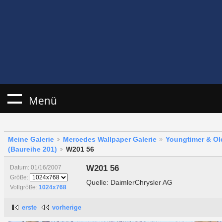
Menü
Meine Galerie
Mercedes Wallpaper Galerie
Youngtimer & Ol
(Baureihe 201)
W201 56
W201 56
Datum: 01/16/2007
Größe:
Quelle: DaimlerChrysler AG
Vollgröße:
1024x768
erste
vorherige