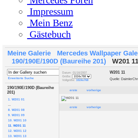
Mercedes Foren
Impressum
Mein Benz
Gästebuch
Meine Galerie
Mercedes Wallpaper Gale
190/190E/190D (Baureihe 201)
W201 1
W201 11
Datum: 01/16/2007
Größe:
Erweiterte Suche
Quelle: DaimlerCh
Vollgröße:
1024x768
190/190E/190D (Baureihe
erste
vorherige
201)
1. W201 01
...
erste
vorherige
8. W201 08
9. W201 09
10. W201 10
11. W201 11
12. W201 12
13. W201 13