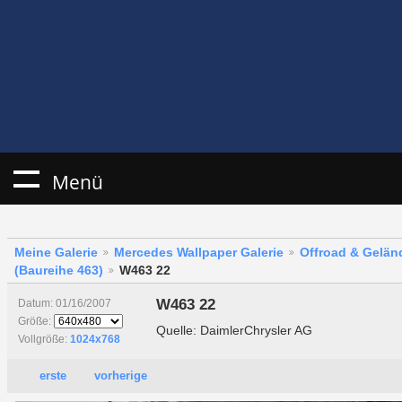
Menü
Meine Galerie
Mercedes Wallpaper Galerie
Offroad & Gelä
(Baureihe 463)
W463 22
W463 22
Datum: 01/16/2007
Größe:
Quelle: DaimlerChrysler AG
Vollgröße:
1024x768
erste
vorherige