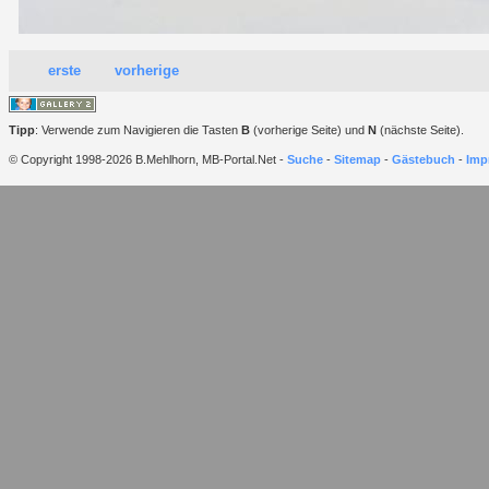
erste
vorherige
Tipp
: Verwende zum Navigieren die Tasten
B
(vorherige Seite) und
N
(nächste Seite).
© Copyright 1998-2026 B.Mehlhorn, MB-Portal.Net -
Suche
-
Sitemap
-
Gästebuch
-
Imp