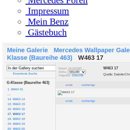
Mercedes Foren
Impressum
Mein Benz
Gästebuch
Meine Galerie
Mercedes Wallpaper Gale
Klasse (Baureihe 463)
W463 17
W463 17
Datum: 01/16/2007
Größe:
Erweiterte Suche
Quelle: DaimlerCh
Vollgröße:
1024x768
G-Klasse (Baureihe 463)
erste
vorherige
1. W463 01
...
14. W463 14
erste
vorherige
15. W463 15
16. W463 16
17. W463 17
18. W463 18
19. W463 19
20. W463 20