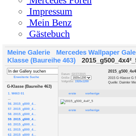
Mercedes Foren
Impressum
Mein Benz
Gästebuch
Meine Galerie
Mercedes Wallpaper Gale
Klasse (Baureihe 463)
2015_g500_4x4²_
2015_g500_4x4
Datum: 02/27/2015
Erweiterte Suche
2015 G-Klasse G 
Größe:
Vollgröße:
1920x1200
Quelle: Daimler Me
G-Klasse (Baureihe 463)
1. W463 01
erste
vorherige
...
56. 2015_g500_4...
57. 2015_g500_4...
erste
vorherige
58. 2015_g500_4...
59. 2015_g500_4...
60. 2015_g500_4...
61. 2015_g500_4...
62. 2015_g500_4...