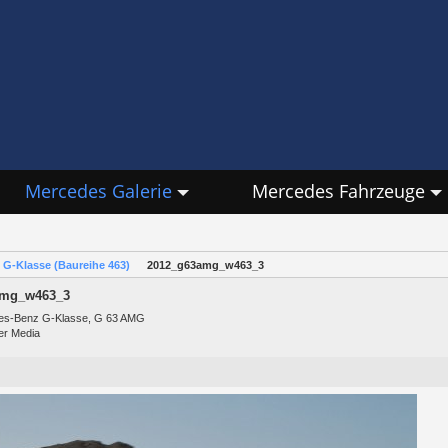
Mercedes Galerie
Mercedes Fahrzeuge
G-Klasse (Baureihe 463)
2012_g63amg_w463_3
amg_w463_3
es-Benz G-Klasse, G 63 AMG
er Media