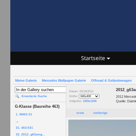
Startseite
Meine Galerie
Mercedes Wallpaper Galerie
Offroad & Geländewagen
2012_g63
Datum: 05/18/2012
Erweiterte Suche
2012 Merced
Größe:
Quelle: Daiml
Vollgröße:
1920x1200
G-Klasse (Baureihe 463)
erste
vorherige
1. W463 01
...
31. 463-031
32. 2012_g63amg...