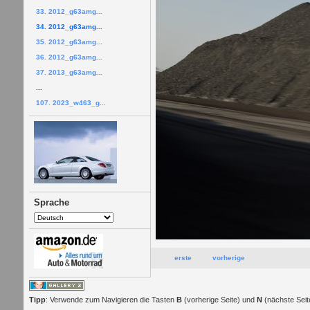
33. 2012_g63amg...
34. 2012_g63amg...
35. 2012_g63amg...
36. 2012_g63amg...
37. 2013_g63amg...
...
107. 2023_w463_g...
Sprache
erste
vorherige
Tipp
: Verwende zum Navigieren die Tasten
B
(vorherige Seite) und
N
(nächste Seit