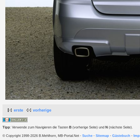
erste
vorherige
Tipp
: Verwende zum Navigieren die Tasten
B
(vorherige Seite) und
N
(nächste Seite).
© Copyright 1998-2026 B.Mehlhorn, MB-Portal.Net -
Suche
-
Sitemap
-
Gästebuch
-
Imp