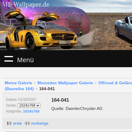
Menü
Meine Galerie
Mercedes Wallpaper Galerie
Offroad & Gelä
(Baureihe 164)
164-041
164-041
Datum: 01/16/2007
Größe:
Quelle: DaimlerChrysler AG
Vollgröße:
1024x768
erste
vorherige