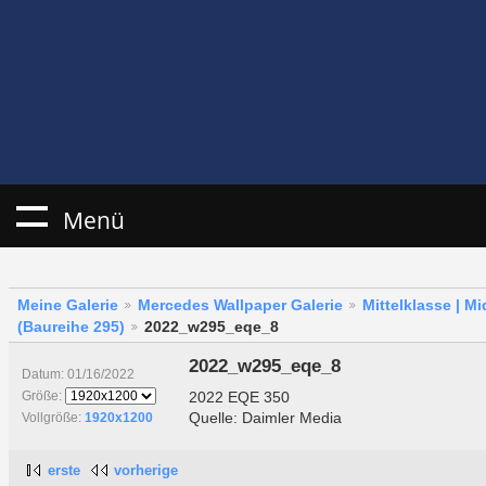
Menü
Meine Galerie
Mercedes Wallpaper Galerie
Mittelklasse | M
(Baureihe 295)
2022_w295_eqe_8
2022_w295_eqe_8
Datum: 01/16/2022
2022 EQE 350
Größe:
Quelle: Daimler Media
Vollgröße:
1920x1200
erste
vorherige