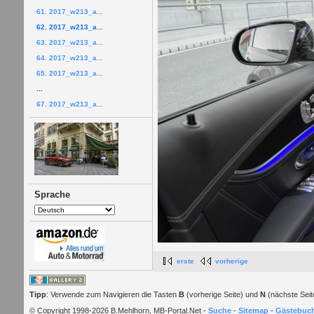
61. 2017_w213_a...
62. 2017_w213_a...
63. 2017_w213_a...
64. 2017_w213_a...
65. 2017_w213_a...
...
67. 2017_w213_a...
Sprache
erste
vorherige
Tipp
: Verwende zum Navigieren die Tasten
B
(vorherige Seite) und
N
(nächste Seit
© Copyright 1998-2026 B.Mehlhorn, MB-Portal.Net -
Suche
-
Sitemap
-
Gästebuc