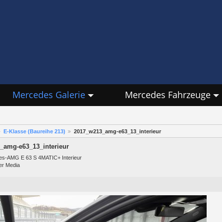
Mercedes Galerie
Mercedes Fahrzeuge
E-Klasse (Baureihe 213)
2017_w213_amg-e63_13_interieur
_amg-e63_13_interieur
s-AMG E 63 S 4MATIC+ Interieur
er Media