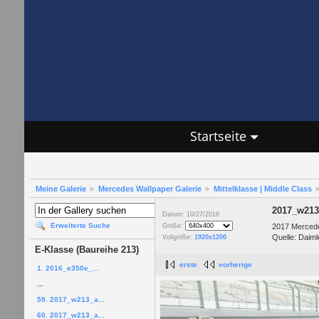
Startseite
Meine Galerie
Mercedes Wallpaper Galerie
Mittelklasse | Middle Class
2017_w213
Datum: 10/27/2016
Erweiterte Suche
2017 Mercede
Größe:
Quelle: Daiml
Vollgröße:
1920x1200
E-Klasse (Baureihe 213)
erste
vorherige
1. 2016_e350e_...
...
59. 2017_w213_a...
60. 2017_w213_a...