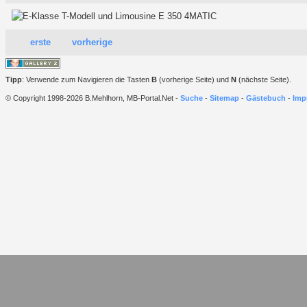
erste
vorherige
Tipp
: Verwende zum Navigieren die Tasten
B
(vorherige Seite) und
N
(nächste Seite).
© Copyright 1998-2026 B.Mehlhorn, MB-Portal.Net -
Suche
-
Sitemap
-
Gästebuch
-
Imp