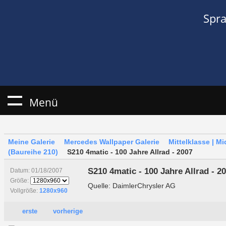
Spr
Menü
Meine Galerie
Mercedes Wallpaper Galerie
Mittelklasse | M
(Baureihe 210)
S210 4matic - 100 Jahre Allrad - 2007
S210 4matic - 100 Jahre Allrad - 2
Datum: 01/18/2007
Größe:
Quelle: DaimlerChrysler AG
Vollgröße:
1280x960
erste
vorherige