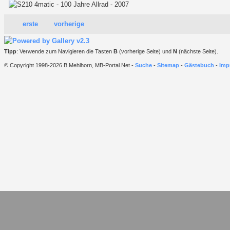
erste
vorherige
Tipp
: Verwende zum Navigieren die Tasten
B
(vorherige Seite) und
N
(nächste Seite).
© Copyright 1998-2026 B.Mehlhorn, MB-Portal.Net -
Suche
-
Sitemap
-
Gästebuch
-
Imp