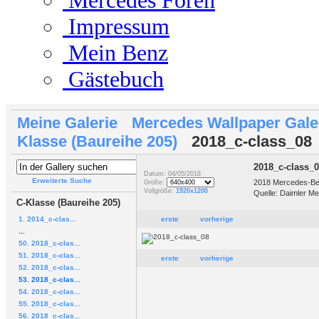
Mercedes Foren
Impressum
Mein Benz
Gästebuch
Meine Galerie
Mercedes Wallpaper Gale
Klasse (Baureihe 205)
2018_c-class_08
2018_c-class_
Datum: 04/05/2018
Erweiterte Suche
2018 Mercedes-Ben
Größe:
Vollgröße:
1920x1200
Quelle: Daimler Me
C-Klasse (Baureihe 205)
1. 2014_c-clas...
erste
vorherige
...
50. 2018_c-clas...
51. 2018_c-clas...
erste
vorherige
52. 2018_c-clas...
53. 2018_c-clas...
54. 2018_c-clas...
55. 2018_c-clas...
56. 2018_c-clas...