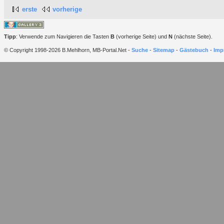
erste
vorherige
Tipp
: Verwende zum Navigieren die Tasten
B
(vorherige Seite) und
N
(nächste Seite).
© Copyright 1998-2026 B.Mehlhorn, MB-Portal.Net -
Suche
-
Sitemap
-
Gästebuch
-
Imp