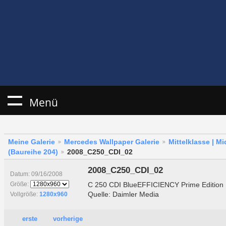
Menü
Meine Galerie
Mercedes Wallpaper Galerie
Mittelklasse | M
(Baureihe 204)
2008_C250_CDI_02
2008_C250_CDI_02
Datum: 09/16/2008
C 250 CDI BlueEFFICIENCY Prime Edition
Größe:
Quelle: Daimler Media
Vollgröße:
1280x960
erste
vorherige