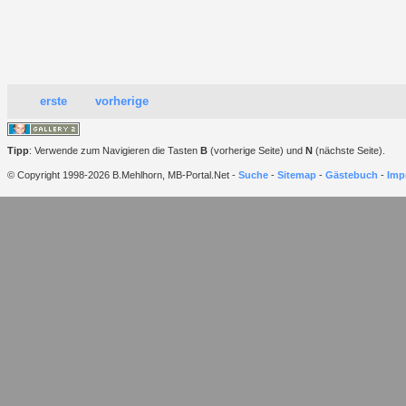
erste
vorherige
Tipp
: Verwende zum Navigieren die Tasten
B
(vorherige Seite) und
N
(nächste Seite).
© Copyright 1998-2026 B.Mehlhorn, MB-Portal.Net -
Suche
-
Sitemap
-
Gästebuch
-
Imp