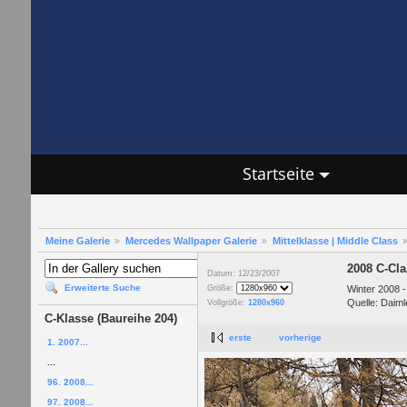
Startseite
Meine Galerie
Mercedes Wallpaper Galerie
Mittelklasse | Middle Class
2008 C-Cla
Datum: 12/23/2007
Erweiterte Suche
Winter 2008 -
Größe:
Quelle: Daiml
Vollgröße:
1280x960
C-Klasse (Baureihe 204)
erste
vorherige
1. 2007...
...
96. 2008...
97. 2008...