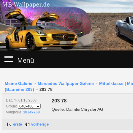
Menü
Meine Galerie
Mercedes Wallpaper Galerie
Mittelklasse | M
(Baureihe 203)
203 78
203 78
Datum: 01/16/2007
Größe:
Quelle: DaimlerChrysler AG
Vollgröße:
1024x768
erste
vorherige