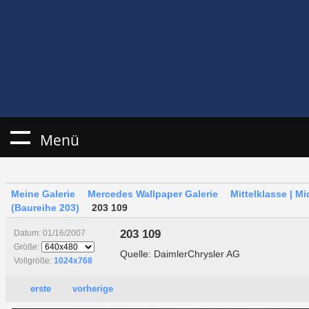
Menü
Meine Galerie
Mercedes Wallpaper Galerie
Mittelklasse | M
(Baureihe 203)
203 109
203 109
Datum: 01/16/2007
Größe:
Quelle: DaimlerChrysler AG
Vollgröße:
1024x768
erste
vorherige