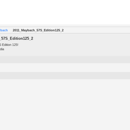
ybach
2011_Maybach_57S_Edition125_2
_57S_Edition125_2
 Edition 125!
dia