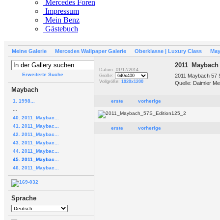
Mercedes Foren
Impressum
Mein Benz
Gästebuch
Meine Galerie
Mercedes Wallpaper Galerie
Oberklasse | Luxury Class
Ma
2011_Maybach
Datum: 01/17/2014
Erweiterte Suche
2011 Maybach 57 S
Größe:
Vollgröße:
1920x1200
Quelle: Daimler Me
Maybach
1. 1998...
erste
vorherige
...
40. 2011_Maybac...
41. 2011_Maybac...
erste
vorherige
42. 2011_Maybac...
43. 2011_Maybac...
44. 2011_Maybac...
45. 2011_Maybac...
46. 2011_Maybac...
Sprache