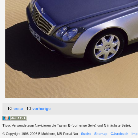
erste
vorherige
Tipp
: Verwende zum Navigieren die Tasten
B
(vorherige Seite) und
N
(nächste Seite).
© Copyright 1998-2026 B.Mehlhorn, MB-Portal.Net -
Suche
-
Sitemap
-
Gästebuch
-
Imp