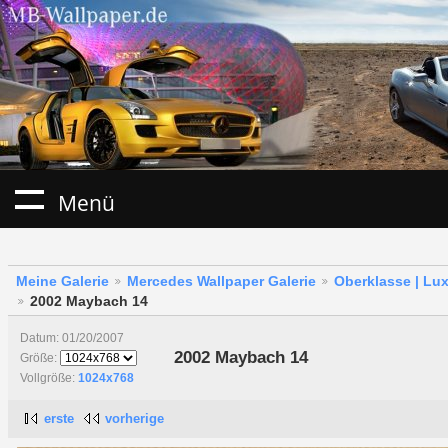
Menü
Meine Galerie
Mercedes Wallpaper Galerie
Oberklasse | Lu
2002 Maybach 14
Datum: 01/20/2007
2002 Maybach 14
Größe:
Vollgröße:
1024x768
erste
vorherige