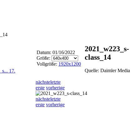
s_14
2021_w223_s-
Datum: 01/16/2022
class_14
Größe:
Vollgröße:
1920x1200
Quelle: Daimler Media
_s...
17.
nächste
letzte
erste
vorherige
nächste
letzte
erste
vorherige