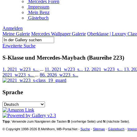
Mercedes Foren
Impressum
Mein Benz
Gästebuch
Anmelden
Meine Galerie
Mercedes Wallpaper Galerie
Oberklasse | Luxury Clas
Erweiterte Suche
S-Klasse und Mercedes-Maybach (Baureihe 223)
1. 2021_w223_s...
...
11. 2021_w223_s...
12. 2021_w223_s...
13. 2
2021_w223_s...
...
86. 2026_w223_s...
Sprache
Tipp
: Verwende zum Navigieren die Tasten
B
(vorherige Seite) und
N
(nächste Seite).
© Copyright 1998-2026 B.Mehlhorn, MB-Portal.Net -
Suche
-
Sitemap
-
Gästebuch
-
Impre