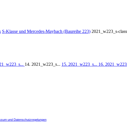
s
S-Klasse und Mercedes-Maybach (Baureihe 223)
2021_w223_s-clas
021_w223_s...
14. 2021_w223_s...
15. 2021_w223_s...
16. 2021_w223
ssum und Datenschutzregelungen