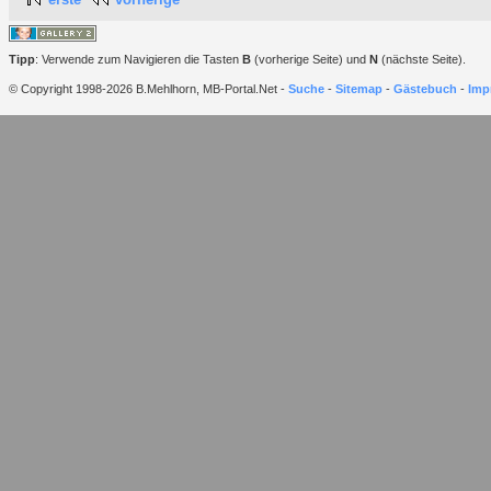
Tipp
: Verwende zum Navigieren die Tasten
B
(vorherige Seite) und
N
(nächste Seite).
© Copyright 1998-2026 B.Mehlhorn, MB-Portal.Net -
Suche
-
Sitemap
-
Gästebuch
-
Imp