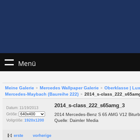
Menü
Meine Galerie
Mercedes Wallpaper Galerie
Oberklasse | Lu
Mercedes-Maybach (Baureihe 222)
2014_s-class_222_s65am
2014_s-class_222_s65amg_3
Datum: 11/19/2013
2014 Mercedes-Benz S 65 AMG V12 Bitur
Größe:
Quelle: Daimler Media
Vollgröße:
1920x1200
erste
vorherige