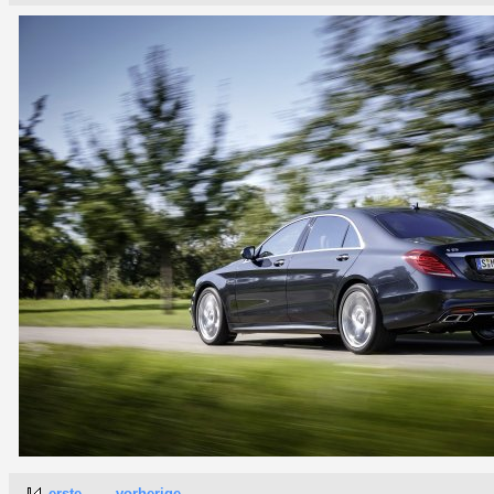
erste
vorherige