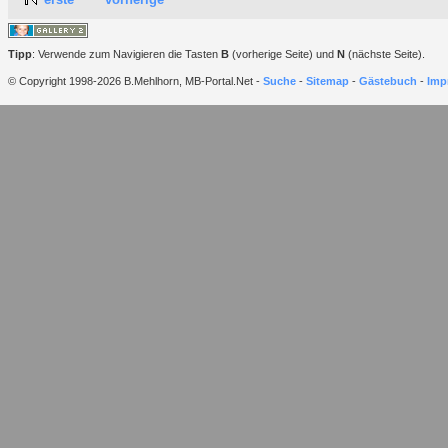
Tipp
: Verwende zum Navigieren die Tasten
B
(vorherige Seite) und
N
(nächste Seite).
© Copyright 1998-2026 B.Mehlhorn, MB-Portal.Net -
Suche
-
Sitemap
-
Gästebuch
-
Imp