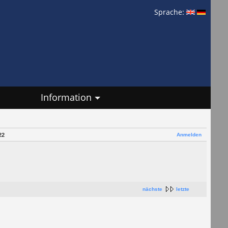
Sprache:
Information
Anmelden
22
nächste
letzte