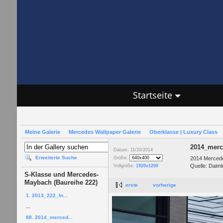
Startseite
Meine Galerie
Mercedes Wallpaper Galerie
Oberklasse | Luxury Class
2014_merc
Datum: 11/20/2014
Erweiterte Suche
2014 Mercede
Größe:
Quelle: Daiml
Vollgröße:
1920x1200
S-Klasse und Mercedes-
Maybach (Baureihe 222)
erste
vorherige
1. 2013_222_In...
...
88. 2014_merced...