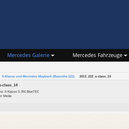
Mercedes Galerie
Mercedes Fahrzeuge
S-Klasse und Mercedes-Maybach (Baureihe 222)
2013_222_s-class_14
s-class_14
nz S-Klasse S 350 BlueTEC
er Media