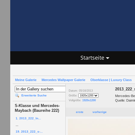
Startseite
Meine Galerie
Mercedes Wallpaper Galerie
Oberklasse | Luxury Class
2013_222_
Datum: 05/16/2013
Erweiterte Suche
Mercedes-Be
Größe:
Quelle: Daiml
Vollgröße:
1920x1200
S-Klasse und Mercedes-
Maybach (Baureihe 222)
erste
vorherige
1. 2013_222_In...
...
19. 2013_222_s-...