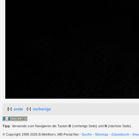
erste
vorherige
Tipp
: Verwende zum Navigieren die Tasten
B
(vorherige Seite) und
N
(nächste Seite).
© Copyright 1998-2026 B.Mehlhorn, MB-Portal.Net -
Suche
-
Sitemap
-
Gästebuch
-
Imp