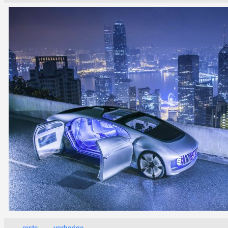
erste
vorherige