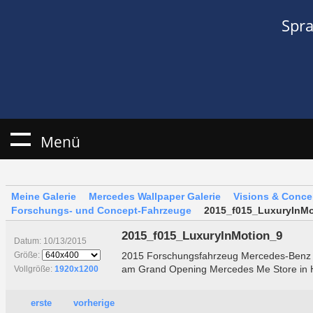
Spr
Menü
Meine Galerie
Mercedes Wallpaper Galerie
Visions & Conce
Forschungs- und Concept-Fahrzeuge
2015_f015_LuxuryInMo
2015_f015_LuxuryInMotion_9
Datum: 10/13/2015
2015 Forschungsfahrzeug Mercedes-Benz F
Größe:
am Grand Opening Mercedes Me Store in H
Vollgröße:
1920x1200
erste
vorherige