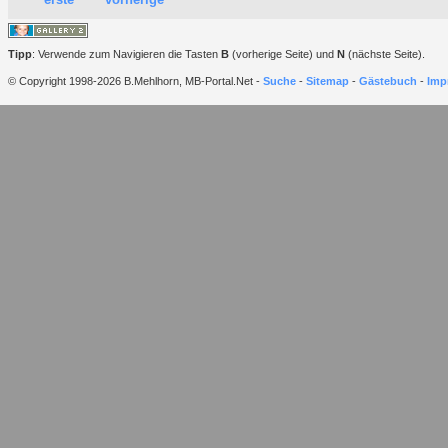
Tipp
: Verwende zum Navigieren die Tasten
B
(vorherige Seite) und
N
(nächste Seite).
© Copyright 1998-2026 B.Mehlhorn, MB-Portal.Net -
Suche
-
Sitemap
-
Gästebuch
-
Imp