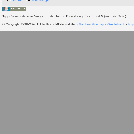
Tipp
: Verwende zum Navigieren die Tasten
B
(vorherige Seite) und
N
(nächste Seite).
© Copyright 1998-2026 B.Mehlhorn, MB-Portal.Net -
Suche
-
Sitemap
-
Gästebuch
-
Imp