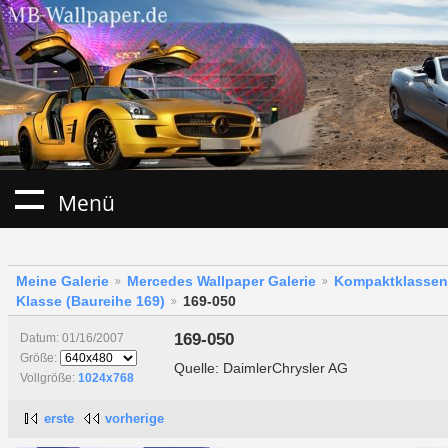
Menü
Meine Galerie
Mercedes Wallpaper Galerie
Kompaktklassen
Klasse (Baureihe 169)
169-050
169-050
Datum: 01/16/2007
Größe:
Quelle: DaimlerChrysler AG
Vollgröße:
1024x768
erste
vorherige