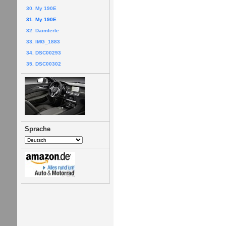
30. My 190E
31. My 190E
32. Daimlerle
33. IMG_1883
34. DSC00293
35. DSC00302
Sprache