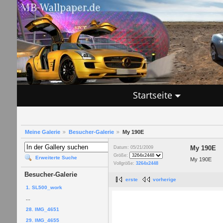
Startseite
Meine Galerie
Besucher-Galerie
My 190E
My 190E
Datum: 05/21/2009
Größe:
Erweiterte Suche
My 190E
Vollgröße:
3264x2448
Besucher-Galerie
erste
vorherige
1. SL500_work
...
28. IMG_4651
29. IMG_4655