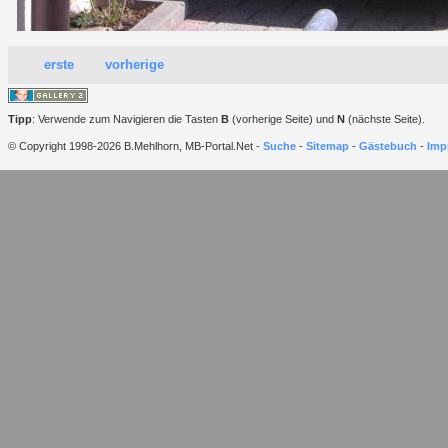
erste
vorherige
Tipp
: Verwende zum Navigieren die Tasten
B
(vorherige Seite) und
N
(nächste Seite).
© Copyright 1998-2026 B.Mehlhorn, MB-Portal.Net -
Suche
-
Sitemap
-
Gästebuch
-
Imp