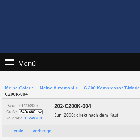
Menü
Meine Galerie
Meine Automobile
C 200 Kompressor T-Modell
C200K-004
202-C200K-004
Datum: 01/20/2007
Größe:
Juni 2006: direkt nach dem Kauf
Vollgröße:
1024x768
erste
vorherige