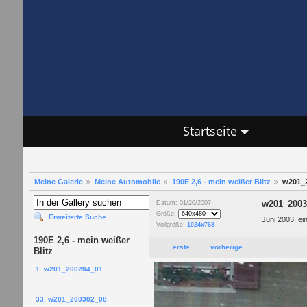
Startseite
Meine Galerie
Meine Automobile
190E 2,6 - mein weißer Blitz
w201_
w201_2003
Datum: 01/20/2007
Größe:
Erweiterte Suche
Juni 2003, e
Vollgröße:
1024x768
190E 2,6 - mein weißer
erste
vorherige
Blitz
1. w201_200204_01
...
33. w201_200302_08