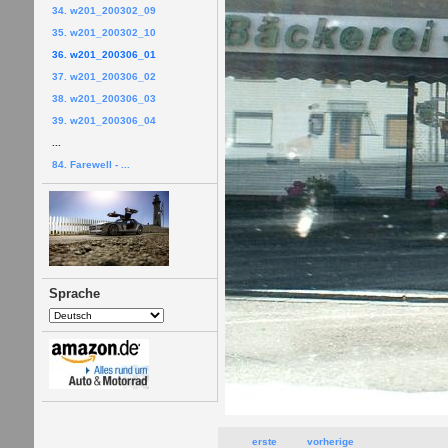
34. w201_200302_09
35. w201_200302_10
36. w201_200306_01
37. w201_200306_02
38. w201_200306_03
39. w201_200306_04
...
84. Farewell - ...
Sprache
erste
vorherige