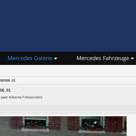
Mercedes Galerie
Mercedes Fahrzeuge
200306_01
06_01
in paar hübsche Fotosessions