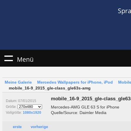
Spr
Menü
Meine Galerie
Mercedes Wallpapers for iPhone, iPod
Mobile
mobile_16-9_2015_gle-class_gle63s-amg
mobile_16-9_2015_gle-class_gle6
Datum: 07/01/2015
Mercedes-AMG GLE 63 S for iPhone
Größe:
Quelle/Source: Daimler Media
Vollgröße:
1080x1920
erste
vorherige