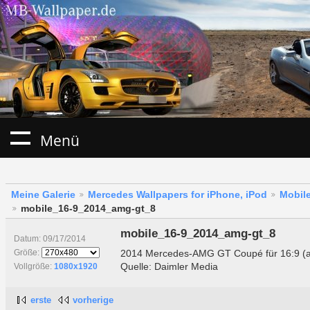
Menü
Meine Galerie
Mercedes Wallpapers for iPhone, iPod
Mobile
mobile_16-9_2014_amg-gt_8
mobile_16-9_2014_amg-gt_8
Datum: 09/17/2014
2014 Mercedes-AMG GT Coupé für 16:9 (a
Größe:
Quelle: Daimler Media
Vollgröße:
1080x1920
erste
vorherige