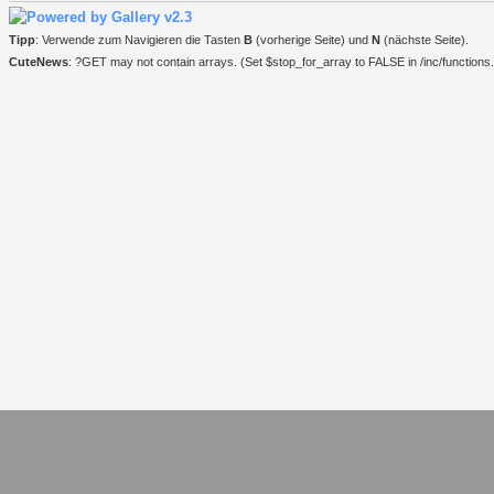
Tipp
: Verwende zum Navigieren die Tasten
B
(vorherige Seite) und
N
(nächste Seite).
CuteNews
: ?GET may not contain arrays. (Set $stop_for_array to FALSE in /inc/functions.i